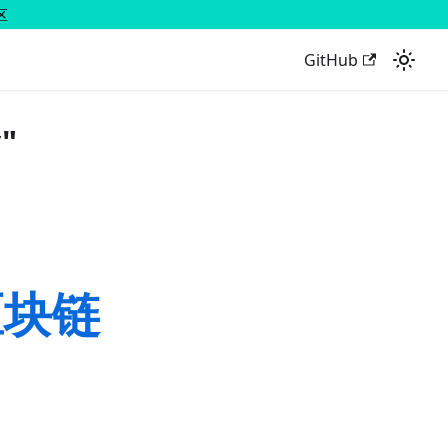
区
GitHub
y"
区块链