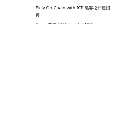
Fully On-Chain with ICP 黑客松开启招
募
Seers 开启 NNS 去中心化销售
使用 TLA+ 模型清除错误
OpenChat 探索：重新构想 ICP 区块链
上的消息传递
引导
有状态的去中心化无服务器计算
核心词汇
互联网计算机已添加到 Ledger Live！
教程
DFINITY 基金会加入区块链安全联盟
五分钟体验 Hello World
ICP.Hub 北美与加拿大区块链女性合作
白皮书
多容器 Dapp 的横向扩展
DFINITY 联合 BY DAO 成都区块峰会
专访ICP: 回应质疑，进驻香港，生态启
航