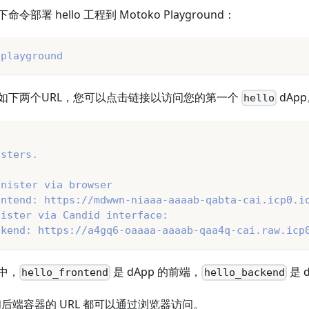
部署 hello 工程到 Motoko Playground：
-playground
如下两个URL，您可以点击链接以访问您的第一个
dAp
hello
isters.
anister via browser
ontend: https://mdwwn-niaaa-aaaab-qabta-cai.icp0.i
nister via Candid interface:
ckend: https://a4gq6-oaaaa-aaaab-qaa4q-cai.raw.icp
中，
是 dApp 的前端，
是 
hello_frontend
hello_backend
 和后端容器的 URL 都可以通过浏览器访问。