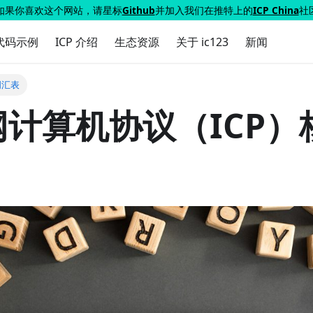
如果你喜欢这个网站，请星标
Github
并加入我们在推特上的
ICP China
社
代码示例
ICP 介绍
生态资源
关于 ic123
新闻
词汇表
计算机协议（ICP）