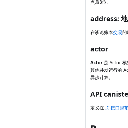
点后8位。
address: 
在谈论账本
交易
的
actor
Actor
是 Actor 模
其他并发运行的 Act
异步计算。
API canis
定义在
IC 接口规