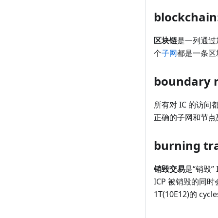
blockchai
区块链
是一列通过
个
子网
都是一条区
boundary
所有对 IC 的访
正确的子网和节点
burning t
销毁交易
是“销毁”
ICP 被销毁的同时
1T(10E12)的 