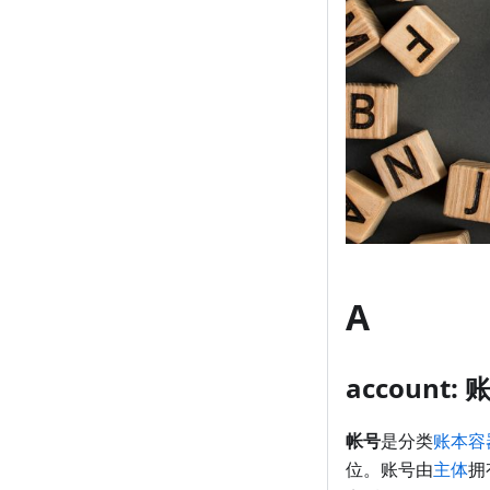
A
account: 
帐号
是分类
账本容
位。账号由
主体
拥