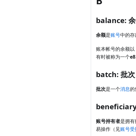
B
balance: 
余额
是
账号
中的存
账本帐号的余额以 I
有时被称为一个
e8
batch: 批次
批次
是一个
消息
的
benefici
账号持有者
是拥有
易操作（见
账号受