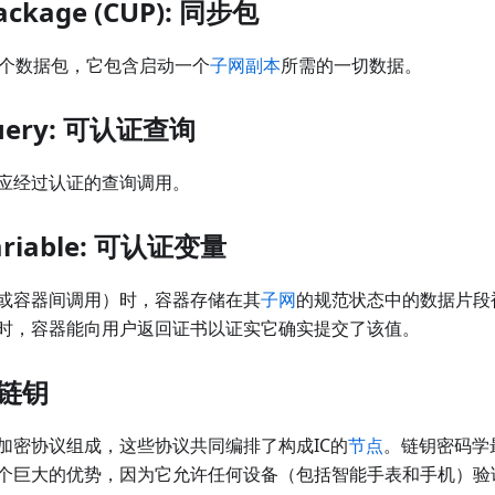
package (CUP): 同步包
是一个数据包，它包含启动一个
子网
副本
所需的一切数据。
 query: 可认证查询
应经过认证的查询调用。
 variable: 可认证变量
或容器间调用）时，容器存储在其
子网
的规范状态中的数据片段
时，容器能向用户返回证书以证实它确实提交了该值。
: 链钥
加密协议组成，这些协议共同编排了构成IC的
节点
。链钥密码学最
个巨大的优势，因为它允许任何设备（包括智能手表和手机）验证来