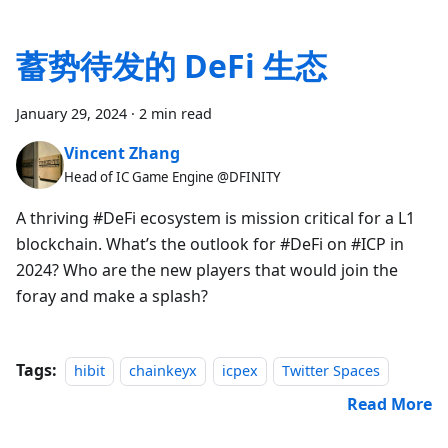
蓄势待发的 DeFi 生态
January 29, 2024
·
2 min read
Vincent Zhang
Head of IC Game Engine @DFINITY
A thriving #DeFi ecosystem is mission critical for a L1
blockchain. What’s the outlook for #DeFi on #ICP in
2024? Who are the new players that would join the
foray and make a splash?
Tags:
hibit
chainkeyx
icpex
Twitter Spaces
Read More