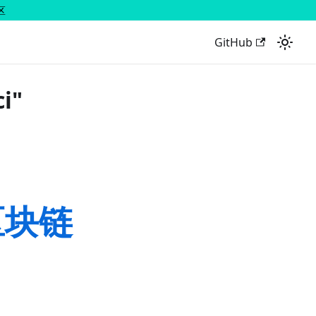
区
GitHub
i"
区块链