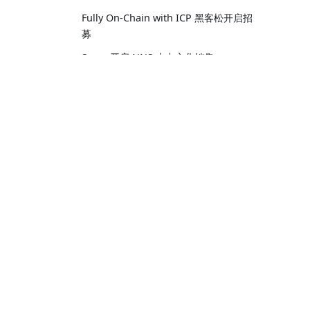
Fully On-Chain with ICP 黑客松开启招
募
Seers 开启 NNS 去中心化销售
使用 TLA+ 模型清除错误
OpenChat 探索：重新构想 ICP 区块链
上的消息传递
引导
有状态的去中心化无服务器计算
核心词汇
互联网计算机已添加到 Ledger Live！
教程
DFINITY 基金会加入区块链安全联盟
五分钟体验 Hello World
ICP.Hub 北美与加拿大区块链女性合作
白皮书
多容器 Dapp 的横向扩展
DFINITY 联合 BY DAO 成都区块峰会
专访ICP: 回应质疑，进驻香港，生态启
航