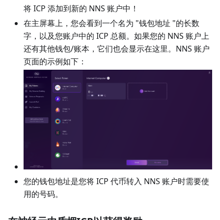
将 ICP 添加到新的 NNS 账户中！
在主屏幕上，您会看到一个名为 "钱包地址 "的长数
字，以及您账户中的 ICP 总额。如果您的 NNS 账户上
还有其他钱包/账本，它们也会显示在这里。NNS 账户
页面的示例如下：
您的钱包地址是您将 ICP 代币转入 NNS 账户时需要使
用的号码。