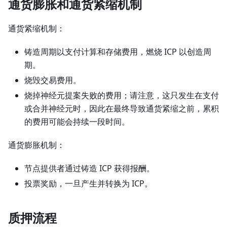
通货膨胀和通货紧缩机制
通货紧缩机制：
铸造周期以支付计算和存储费用，燃烧 ICP 以创造周
期。
烧毁交易费用。
烧掉神经元提案失败的费用；请注意，这只发生在支付
或合并神经元时，因此在最终导致通货紧缩之前，累积
的费用可能会持续一段时间。
通货膨胀机制：
节点提供者通过铸造 ICP 获得报酬。
投票奖励，一旦产生并转换为 ICP。
质押流程