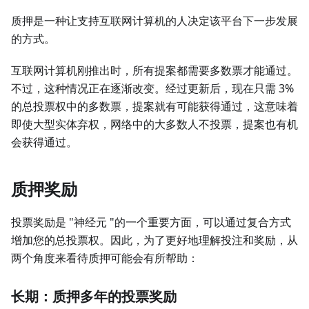
质押是一种让支持互联网计算机的人决定该平台下一步发展
的方式。
互联网计算机刚推出时，所有提案都需要多数票才能通过。
不过，这种情况正在逐渐改变。经过更新后，现在只需 3%
的总投票权中的多数票，提案就有可能获得通过，这意味着
即使大型实体弃权，网络中的大多数人不投票，提案也有机
会获得通过。
质押奖励
投票奖励是 "神经元 "的一个重要方面，可以通过复合方式
增加您的总投票权。因此，为了更好地理解投注和奖励，从
两个角度来看待质押可能会有所帮助：
长期：质押多年的投票奖励