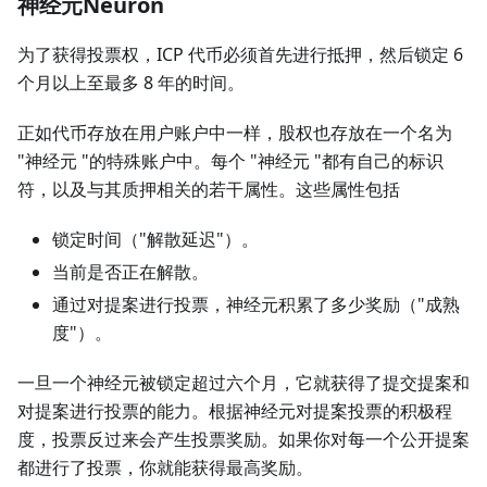
神经元Neuron
为了获得投票权，ICP 代币必须首先进行抵押，然后锁定 6
个月以上至最多 8 年的时间。
正如代币存放在用户账户中一样，股权也存放在一个名为
"神经元 "的特殊账户中。每个 "神经元 "都有自己的标识
符，以及与其质押相关的若干属性。这些属性包括
锁定时间（"解散延迟"）。
当前是否正在解散。
通过对提案进行投票，神经元积累了多少奖励（"成熟
度"）。
一旦一个神经元被锁定超过六个月，它就获得了提交提案和
对提案进行投票的能力。根据神经元对提案投票的积极程
度，投票反过来会产生投票奖励。如果你对每一个公开提案
都进行了投票，你就能获得最高奖励。