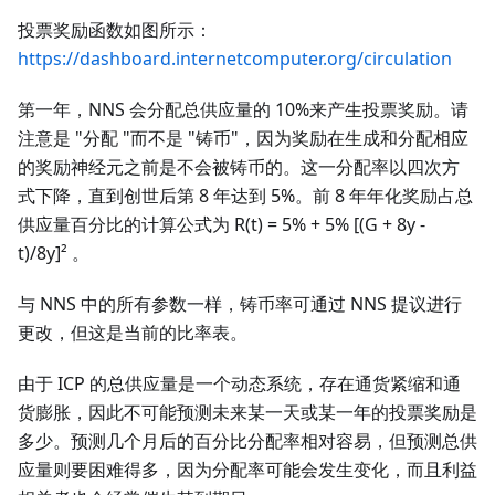
投票奖励函数如图所示：
https://dashboard.internetcomputer.org/circulation
第一年，NNS 会分配总供应量的 10%来产生投票奖励。请
注意是 "分配 "而不是 "铸币"，因为奖励在生成和分配相应
的奖励神经元之前是不会被铸币的。这一分配率以四次方
式下降，直到创世后第 8 年达到 5%。前 8 年年化奖励占总
供应量百分比的计算公式为 R(t) = 5% + 5%
[(G + 8y -
t)/8y]
² 。
与 NNS 中的所有参数一样，铸币率可通过 NNS 提议进行
更改，但这是当前的比率表。
由于 ICP 的总供应量是一个动态系统，存在通货紧缩和通
货膨胀，因此不可能预测未来某一天或某一年的投票奖励是
多少。预测几个月后的百分比分配率相对容易，但预测总供
应量则要困难得多，因为分配率可能会发生变化，而且利益