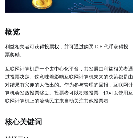
概览
利益相关者可获得投票权，并可通过购买 ICP 代币获得投
票奖励。
互联网计算机是一个去中心化平台，其发展由利益相关者通
过投票决定。这意味着影响互联网计算机未来的决策都是由
对结果有兴趣的人做出的。作为参与管理的回报，互联网计
算机会发放投票奖励。投票者可以积极投票，也可以使用互
联网计算机上的流动民主来自动关注其他投票者。
核心关键词