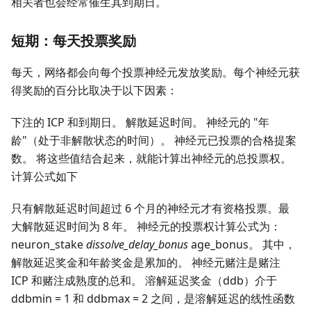
相关者也会经常催生其到期日。
短期：每天投票奖励
每天，网络都会向每个投票神经元发放奖励。每个神经元获
得奖励的百分比取决于以下因素：
下注的 ICP 和到期日。 解散延迟时间。 神经元的 "年
龄"（处于非解散状态的时间）。 神经元已投票的合格提案
数。 将这些值结合起来，就能计算出神经元的总投票权。
计算公式如下
只有解散延迟时间超过 6 个月的神经元才有资格投票。最
大解散延迟时间为 8 年。 神经元的投票权计算公式为：
neuron_stake
dissolve_delay_bonus
age_bonus。 其中，
解散延迟奖金和年龄奖金是累加的。 神经元赌注是赌注
ICP 和赌注成熟度的总和。 溶解延迟奖金（ddb）介于
ddbmin = 1 和 ddbmax = 2 之间，是溶解延迟的线性函数