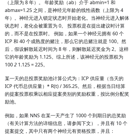
（上限为 8 年）。 年龄奖励（ab）介于 abmin=1 和
abmax=1.25 之间，是神经元年龄的线性函数（上限为 4
年）。神经元进入锁定状态时开始老化。当神经元进入解体
状态时，老化会被重置为 0。 投票权是在提出建议时计算
的，而不是在投票时。 例如，如果一个神经元拥有 60 个
ICP 和 40 个成熟度的赌注，那么它的总赌注就是 100。然
后，假设解散延迟时间为 8 年，则解散延迟奖金为 2。这样
它的年龄奖励为 1.125。综上所述，该神经元的投票权为
100
2
1.125 = 225。
某一天的总投票奖励池计算公式为：ICP 供应量（当天的
ICP 代币总供应量）* R(t) / 365.25。然后，根据当日结算
的提案投票权乘以相应提案类别的奖励权重，按比例分配奖
励池。
例如，如果 NNS 在某一天产生了 1000 个到期日的总奖励
（有关计算方法的详细信息，请参阅下文），并且有 10 个
提案提交，其中只有两个神经元有资格投票，并且：